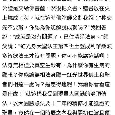
公證是交給佛菩薩，然後把文書、贈書放在火
上燒成了灰。就在這時佛陀師父對我說：“移交
先不要辦，你認為你能解脫成就嗎？”我回答
說：“成就是沒有問題了，已住清淨法身。”師
父說：“虹光身大聖法王第四世土登成利華桑波
多智欽法王才沒有問題，你可不能講這話啊！
法身無相但要真空生妙有，為什麼你有生病的
顯報？你能讓無相法身顯一虹光世界佛土和聖
者們相達一處嗎？還差得遠呢！我讓你看看這
是什麼！”就這樣我受到現量大圓滿的灌頂傳
法，以大圓勝慧法要十二年的精修才能獲證的
聖量，竟然在一個時辰之內我與開初仁波且便