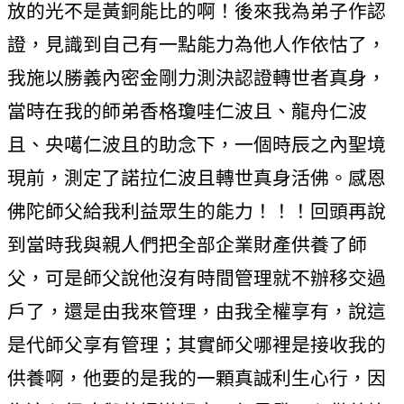
放的光不是黃銅能比的啊！後來我為弟子作認
證，見識到自己有一點能力為他人作依怙了，
我施以勝義內密金剛力測決認證轉世者真身，
當時在我的師弟香格瓊哇仁波且、龍舟仁波
且、央噶仁波且的助念下，一個時辰之內聖境
現前，測定了諾拉仁波且轉世真身活佛。感恩
佛陀師父給我利益眾生的能力！！！回頭再說
到當時我與親人們把全部企業財產供養了師
父，可是師父說他沒有時間管理就不辦移交過
戶了，還是由我來管理，由我全權享有，說這
是代師父享有管理；其實師父哪裡是接收我的
供養啊，他要的是我的一顆真誠利生心行，因