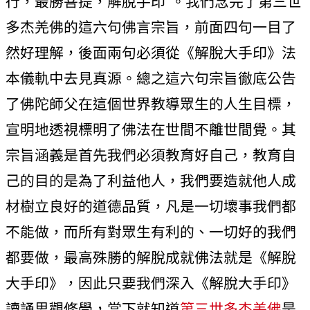
行，最勝菩提，解脫手印”。我們念完了第三世
多杰羌佛的這六句佛言宗旨，前面四句一目了
然好理解，後面兩句必須從《解脫大手印》法
本儀軌中去見真源。總之這六句宗旨徹底公告
了佛陀師父在這個世界教導眾生的人生目標，
宣明地透視標明了佛法在世間不離世間覺。其
宗旨涵義是首先我們必須教育好自己，教育自
己的目的是為了利益他人，我們要造就他人成
材樹立良好的道德品質，凡是一切壞事我們都
不能做，而所有對眾生有利的、一切好的我們
都要做，最高殊勝的解脫成就佛法就是《解脫
大手印》，因此只要我們深入《解脫大手印》
讀誦思觀修學，當下就知道
第三世多杰羌佛
是