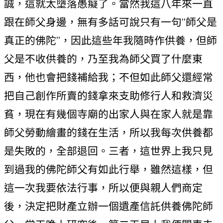
誠，這就太墮落愚癡了。當然我這八年來一直
跟在師父身邊，無有多話可說只有一句“師父是
真正的佛陀”，因此這些年我隨時作供養，但師
父是不收供養的，乃至我為師父買了什麼東
西，他也會把錢補給我；不但如此師父還經常
把自己創作所賣的錢拿來支助修行人和救濟災
貧，現在有幾個寺廟的出家人與在家人就是靠
師父勞動繪畫的錢在生活，所以我每次供養都
是失敗的，全部退回。三者，這世界上我只見
到過我的佛陀師父有如此行舉，雖然這樣，但
這一次我要依法行事，所以便與親人們商定
後，決定把財產立辦一個遺產信託供養佛陀師