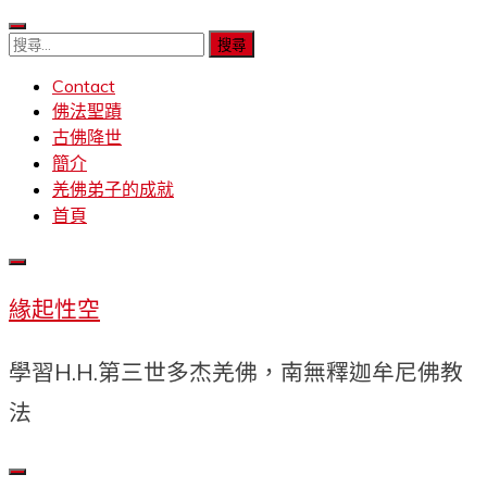
Skip
to
搜
content
尋
Contact
關
佛法聖蹟
鍵
古佛降世
字:
簡介
羌佛弟子的成就
首頁
緣起性空
學習H.H.第三世多杰羌佛，南無釋迦牟尼佛教
法