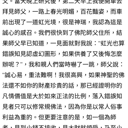
父。當天晚上研究後，第二天早上我便開車去
拜見師父，一路上春光明媚，百花豔姿，而車
前出現了一道虹光境，很是神瑞，我認為這是
誠心的感召。我們很快到了佛陀師父住所，結
果師父早已知道，一見面就對我說：“虹光也算
錯誤知見認虛幻圖形，如果供養了又後悔怎麼
辦呢？”，我和親人們當時嚇了一跳，師父說：
“誠心易，重法難啊！我很高興，如果神聖的佛
法還不如你的財產珍貴的話，那已經證明你的
凡情價值是大於如來正法的比例，落入錯誤知
見者只可以修常規佛法，因為你是以常人俗事
利益為重的。但更要注意的是，如一個為師
者，見到小錢不接收，見大財就領受，乃至小