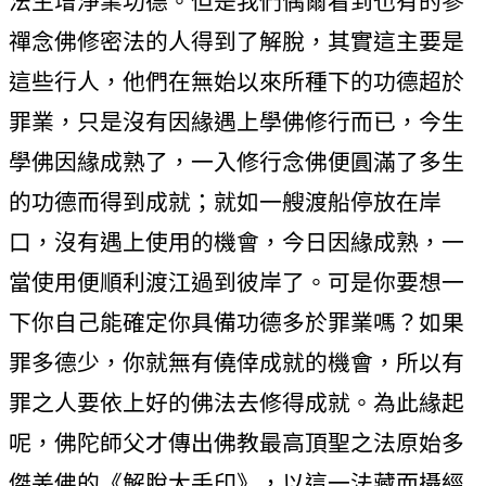
法生增淨業功德。但是我們偶爾看到也有的參
禪念佛修密法的人得到了解脫，其實這主要是
這些行人，他們在無始以來所種下的功德超於
罪業，只是沒有因緣遇上學佛修行而已，今生
學佛因緣成熟了，一入修行念佛便圓滿了多生
的功德而得到成就；就如一艘渡船停放在岸
口，沒有遇上使用的機會，今日因緣成熟，一
當使用便順利渡江過到彼岸了。可是你要想一
下你自己能確定你具備功德多於罪業嗎？如果
罪多德少，你就無有僥倖成就的機會，所以有
罪之人要依上好的佛法去修得成就。為此緣起
呢，佛陀師父才傳出佛教最高頂聖之法原始多
傑羌佛的《解脫大手印》，以這一法藏而攝經