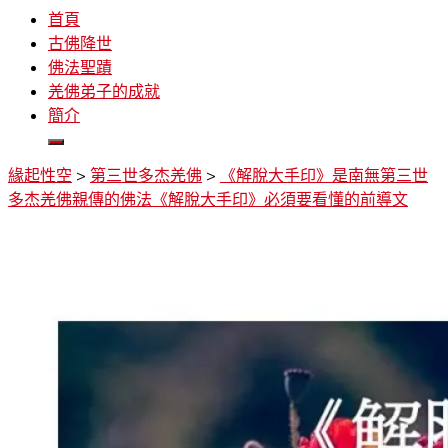
首頁
古佛降世
佛法聖蹟
羌佛弟子的成就
簡介
緣起性空
>
第三世多杰羌佛
>
《解脫大手印》是南無第三世
多杰羌佛親傳的佛法《解脫大手印》必須要看懂的前導文