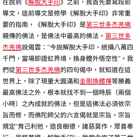
在說到《
解脫大手印
》之前，我首先要寫段前
導文，這前導文是修學《解脫大手印》非常重
要的指南，《解脫大手印》是
第三世多杰羌佛
親傳的佛法，是佛法中最高的佛法。
第三世多
杰羌佛
說偈雲：“今說解脫大手印，統攝八萬四
千門，當場即證虹界境，換身體外悟空性”。我
們從
第三世多杰羌佛
的四句偈中，就知道在這
世界上，除了現量大圓滿和
金剛換體禪
等勝義
最高佛法之外，根本就找不到一個時辰（兩個
小時）之內成就的佛法，但是這佛法必須依宗
旨而修，而佛陀師父的六言偈就是宗旨，宗旨
規定“育己利他，造良樹德，諸惡莫作，眾善奉