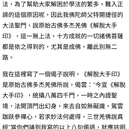
法，為了幫助大家解困於學法的繁多，難入正
諦的這個原因呢，因此我佛陀師父特開捷徑的
大法聖門，說原始古佛多杰羌佛《解脫大手
印》，這一無上法，十方成就的一切諸佛菩薩
都是依之得到的，尤其是成佛，離此別無二
路。
我在這裡寫了一個偈子說明，《解脫大手印》
是原始古佛多杰羌佛所說，偈雲：“今宣《解脫
大手印》，統攝八萬四千門，一時之內證聖
境，法開頂門出幻身，來去自如無礙識，駕雲
跏趺參禪心，若求妙法何處得，三世羌佛說真
經”當你們誦到我寫的以上八句偈語，就應該明