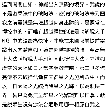
達到開關自如，神識出入無礙的境界。我說的
不是密乘法中的破阿法，密法的破阿法未到圓
寂之前靈識是無法超越肉身出體的，是照常在
禪控中的，而唯有超越禪控的法是《解脫大手
印》中的法最為快捷，才能在未圓寂前提前靈
識出入肉體自如，這是超越禪控的唯一至高無
上大法《解脫大手印》。此捷徑大法，它猶如
虛空的太陽如日之當空明耀無暗，第三世多傑
羌佛不去取捨浩瀚普天群星之光施利眾生，而
以一日太陽之光統攝諸星之光輝，以為照映三
界，皆是為免無量群星之光繁瑣難以捏拿；就
是說眾生沒有辦法合適取用哪一相應自我之