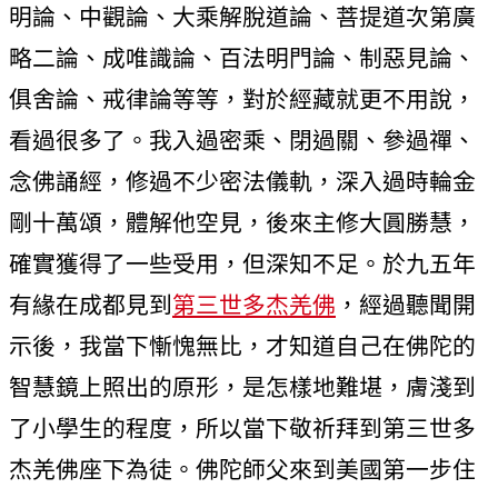
明論、中觀論、大乘解脫道論、菩提道次第廣
略二論、成唯識論、百法明門論、制惡見論、
俱舍論、戒律論等等，對於經藏就更不用說，
看過很多了。我入過密乘、閉過關、參過禪、
念佛誦經，修過不少密法儀軌，深入過時輪金
剛十萬頌，體解他空見，後來主修大圓勝慧，
確實獲得了一些受用，但深知不足。於九五年
有緣在成都見到
第三世多杰羌佛
，經過聽聞開
示後，我當下慚愧無比，才知道自己在佛陀的
智慧鏡上照出的原形，是怎樣地難堪，膚淺到
了小學生的程度，所以當下敬祈拜到第三世多
杰羌佛座下為徒。佛陀師父來到美國第一步住