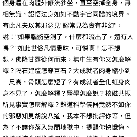
個身體在肉體外修法參坐，直至空掉全身，無
相無識，證悟法身如如不動宇宙同體的境界。
有此凡夫以其邪惡見“認常見為實有非幻”，
說：“如果腦髓空洞了，什麼都流出了，還有人
嗎？”如此世俗凡情愚昧，可憐啊！怎不想一
想，佛降甘露從何而來，無中生有你又怎麼解
釋？隔石建壇怎穿巨石？大成就者肉身縮小到
一尺高，骨頭怎麼短了？有成就者全化虹身肉
身不見了，怎麼解釋？醫學怎麼說？核磁共振
所見事實怎麼解釋？難道科學儀器竟然不如你
的邪惡知見胡說八道，我本不想批評你等，但
為了不讓你落入無間地獄中，提醒你快懺悔。