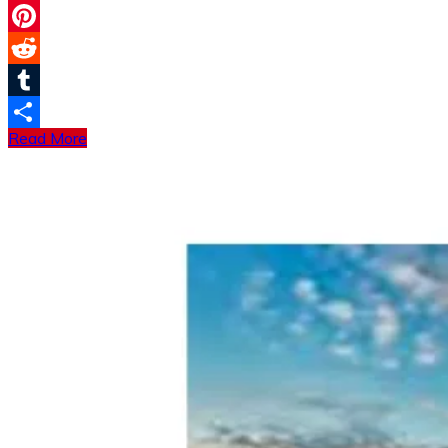
Email
Pinterest
Reddit
Tumblr
Read More
分
享