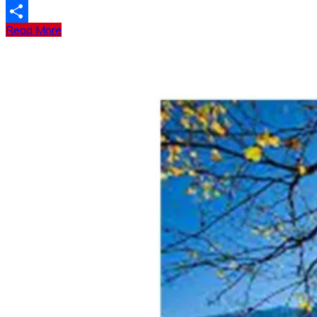
Tumblr
Read More
分
享