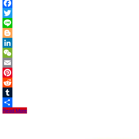
Facebook
Twitter
Line
Blogger
LinkedIn
WeChat
Email
Pinterest
Reddit
Tumblr
Read More
分
享