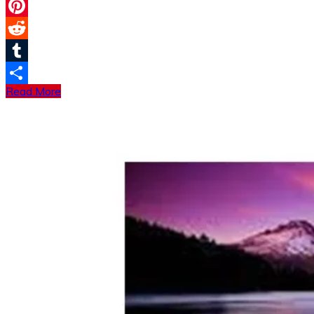
Email
Pinterest
Reddit
Tumblr
Read More
分
享