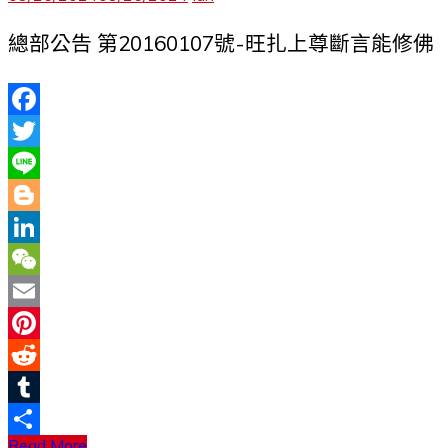
總部公告 第20160107號-旺扎上尊斷言能修佛
Facebook
Twitter
Line
Blogger
LinkedIn
WeChat
Email
Pinterest
Reddit
Tumblr
Read More