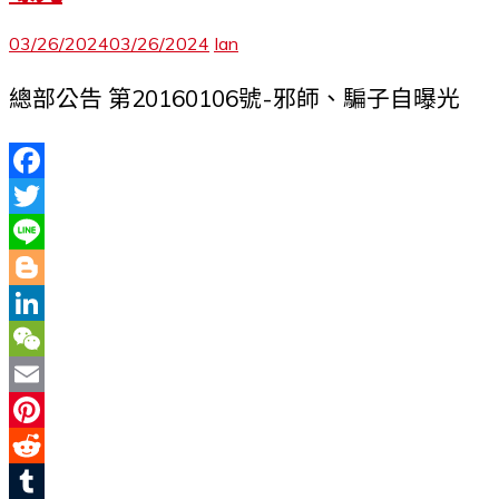
03/26/2024
03/26/2024
Ian
總部公告 第20160106號-邪師、騙子自曝光
Facebook
Twitter
Line
Blogger
LinkedIn
WeChat
Email
Pinterest
Reddit