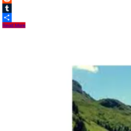
Reddit
Tumblr
Read More
分
享