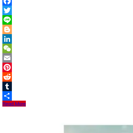
Facebook
Twitter
Line
Blogger
LinkedIn
WeChat
Email
Pinterest
Reddit
Tumblr
Read More
分
享