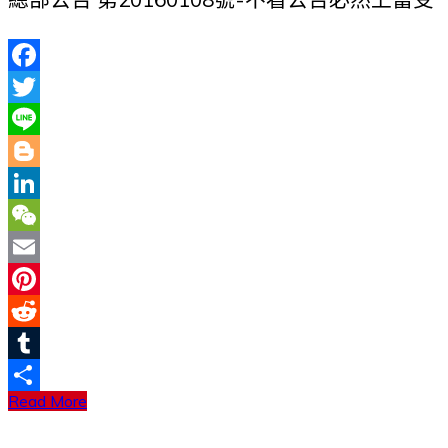
Facebook
Twitter
Line
Blogger
LinkedIn
WeChat
Email
Pinterest
Reddit
Tumblr
Read More
分
享