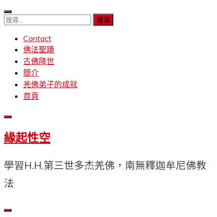
Skip
to
搜
content
尋
Contact
關
佛法聖蹟
鍵
古佛降世
字:
簡介
羌佛弟子的成就
首頁
緣起性空
學習H.H.第三世多杰羌佛，南無釋迦牟尼佛教
法