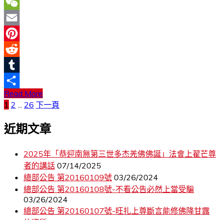
LinkedIn
WeChat
Email
Pinterest
Reddit
Tumblr
Read More
分
文
1
2
...
26
下一頁
享
章
近期文章
分
2025年「恭迎南無第三世多杰羌佛佛誕」法會上翟芒尊
頁
者的講話
07/14/2025
總部公告 第20160109號
03/26/2024
總部公告 第20160108號-不看公告必然上當受騙
03/26/2024
總部公告 第20160107號-旺扎上尊斷言能修佛降甘露