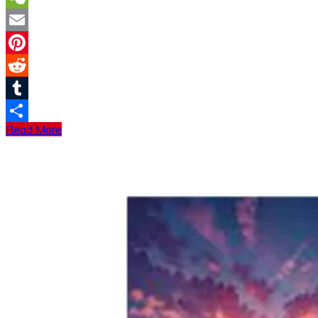
WeChat
Email
Pinterest
Reddit
Tumblr
Read More
分
享